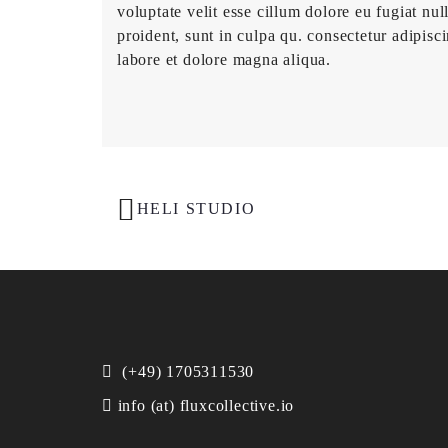
voluptate velit esse cillum dolore eu fugiat nul
proident, sunt in culpa qu. consectetur adipisc
labore et dolore magna aliqua.
PORTFOLIO
HELI STUDIO
NAVIGATION
(+49) 1705311530
info (at) fluxcollective.io