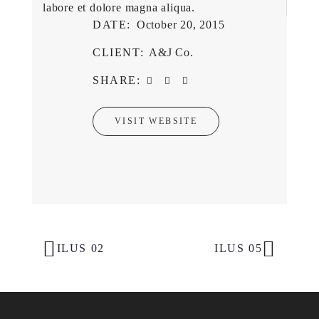
labore et dolore magna aliqua.
DATE:
October 20, 2015
CLIENT:
A&J Co.
SHARE:
VISIT WEBSITE
PORTFOLIO
ILUS 02
ILUS 05
NAVIGATION